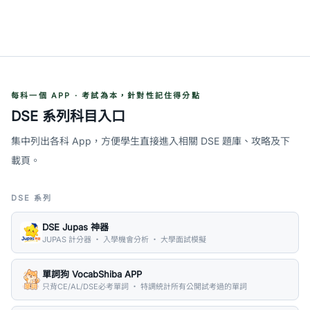
每科一個 APP · 考試為本，針對性記住得分點
DSE 系列科目入口
集中列出各科 App，方便學生直接進入相關 DSE 題庫、攻略及下
載頁。
DSE 系列
DSE Jupas 神器
JUPAS 計分器 ・ 入學機會分析 ・ 大學面試模擬
單詞狗 VocabShiba APP
只背CE/AL/DSE必考單詞 ・ 特調統計所有公開試考過的單詞