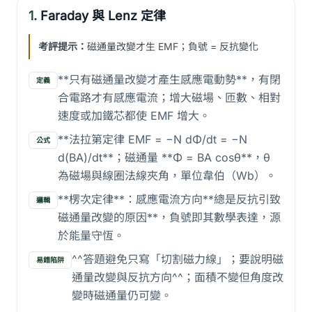
1.
Faraday 與 Lenz 定律
考評提示：
磁通量改變才生 EMF；負號 = 反抗變化
**只有磁通量改變才產生感應電動勢**，有閉
定義
合電路才有感應電流；增大磁場、匝數、相對
速度或加鐵芯都使 EMF 增大。
**法拉第定律 EMF = −N dΦ/dt = −N
公式
d(BA)/dt**；磁通量 **Φ = BA cosθ**，θ
為磁場與線圈法線夾角，單位韋伯（Wb）。
**楞次定律**：感應電流方向**總是反抗引致
邏輯
磁通量改變的原因**，負號即其數學表達，源
於能量守恆。
^^答題避免只寫「切割磁力線」；要說明磁
易錯陷阱
通量改變與反抗方向^^；面積不變但角度改
變時磁通量仍可變。