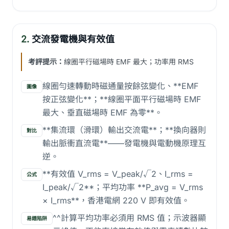
2.
交流發電機與有效值
考評提示：
線圈平行磁場時 EMF 最大；功率用 RMS
線圈勻速轉動時磁通量按餘弦變化、**EMF
圖像
按正弦變化**；**線圈平面平行磁場時 EMF
最大、垂直磁場時 EMF 為零**。
**集流環（滑環）輸出交流電**；**換向器則
對比
輸出脈衝直流電**——發電機與電動機原理互
逆。
**有效值 V_rms = V_peak/√2、I_rms =
公式
I_peak/√2**；平均功率 **P_avg = V_rms
× I_rms**，香港電網 220 V 即有效值。
^^計算平均功率必須用 RMS 值；示波器顯
易錯陷阱