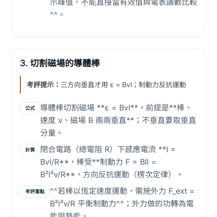
示峰值，不能直接當有效值與電表讀數比較
^^。
3.
切割磁場的導體棒
考評提示：
三方向垂直才用 ε = Bvl；制動力反抗運動
導體棒切割磁場 **ε = Bvl**，前提是**棒、
公式
速度 v、磁場 B 兩兩垂直**；不垂直要取垂直
分量。
閉合電路（總電阻 R）下感應電流 **I =
計算
Bvl/R**，棒受**制動力 F = BIl =
B²l²v/R**，方向反抗運動（楞次定律）。
^^若棒以恆定速度運動，需施外力 F_ext =
考評重點
B²l²v/R 平衡制動力^^；外力做的功轉為電
能與熱能。