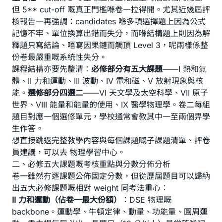
但 5** cut-off 嘅真正門檻喺卷一拉得開。尤其近幾屆評
核報告一再強調：candidates 喺多項選擇題上因為公式
記憶不牢、單位換算出錯而失分，而喺結構題上則因為解
釋題只寫結論、唔寫因果鏈而觸頂 Level 3，呢兩樣係整
份卷最嚴重嘅系統性失分。
課程結構亦要先釐清：
必修部分有五大課題
——
I 熱和氣
體
、
II 力和運動
、
III 波動
、
IV 電和磁
、
V 放射現象與核
能
。
選修部分四選二
——
VI 天文學及太空科學
、
VII 原子
世界
、
VIII 能量和能量的使用
、
IX 醫學物理學
。卷二每組
題目對應一個選修單元，學校通常會教其中一至兩個畀學
生作答。
想直接跳返完整教學內容與每個課題嘅子課題清單、評卷
員建議，可以去
物理學習中心
。
二、必修五大課題嘅考核重點與分數分佈分析
卷一雖然冇逐課題公佈固定分數，但從歷屆題目可以歸納
出五大必修課題嘅相對 weight 同考法重心：
II 力和運動（佔卷一最大份額）
：DSE 物理嘅
backbone。運動學、牛頓定律、動量、功能量、圓周運