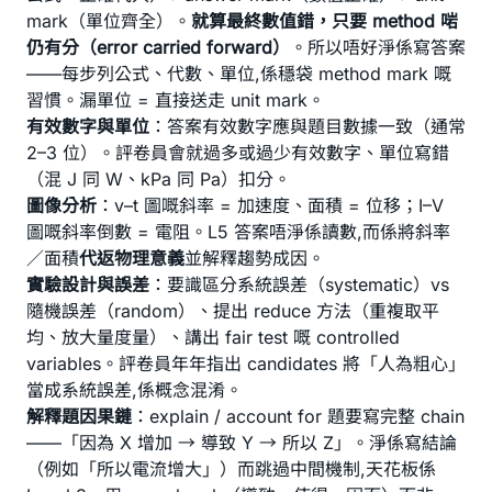
mark（單位齊全）。
就算最終數值錯，只要 method 啱
仍有分（error carried forward）
。所以唔好淨係寫答案
——每步列公式、代數、單位,係穩袋 method mark 嘅
習慣。漏單位 = 直接送走 unit mark。
有效數字與單位
：答案有效數字應與題目數據一致（通常
2–3 位）。評卷員會就過多或過少有效數字、單位寫錯
（混 J 同 W、kPa 同 Pa）扣分。
圖像分析
：v–t 圖嘅斜率 = 加速度、面積 = 位移；I–V
圖嘅斜率倒數 = 電阻。L5 答案唔淨係讀數,而係將斜率
／面積
代返物理意義
並解釋趨勢成因。
實驗設計與誤差
：要識區分系統誤差（systematic）vs
隨機誤差（random）、提出 reduce 方法（重複取平
均、放大量度量）、講出 fair test 嘅 controlled
variables。評卷員年年指出 candidates 將「人為粗心」
當成系統誤差,係概念混淆。
解釋題因果鏈
：explain / account for 題要寫完整 chain
——「因為 X 增加 → 導致 Y → 所以 Z」。淨係寫結論
（例如「所以電流增大」）而跳過中間機制,天花板係