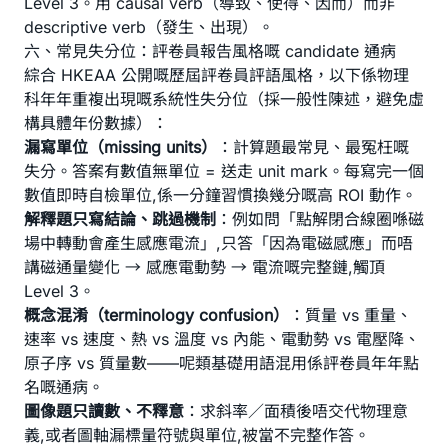
Level 3。用 causal verb（導致、使得、因而）而非
descriptive verb（發生、出現）。
六、常見失分位：評卷員報告風格嘅 candidate 通病
綜合 HKEAA 公開嘅歷屆評卷員評語風格，以下係物理
科年年重複出現嘅系統性失分位（採一般性陳述，避免虛
構具體年份數據）：
漏寫單位（missing units）
：計算題最常見、最冤枉嘅
失分。答案有數值無單位 = 送走 unit mark。每寫完一個
數值即時自檢單位,係一分鐘習慣換幾分嘅高 ROI 動作。
解釋題只寫結論、跳過機制
：例如問「點解閉合線圈喺磁
場中轉動會產生感應電流」,只答「因為電磁感應」而唔
講磁通量變化 → 感應電動勢 → 電流嘅完整鏈,觸頂
Level 3。
概念混淆（terminology confusion）
：質量 vs 重量、
速率 vs 速度、熱 vs 溫度 vs 內能、電動勢 vs 電壓降、
原子序 vs 質量數——呢類基礎用語混用係評卷員年年點
名嘅通病。
圖像題只讀數、不釋意
：求斜率／面積後唔交代物理意
義,或者圖軸漏標量符號與單位,被當不完整作答。