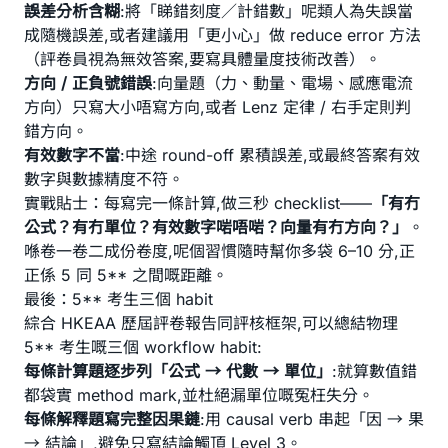
誤差分析含糊
:將「睇錯刻度／計錯數」呢類人為失誤當
成隨機誤差,或者建議用「更小心」做 reduce error 方法
（評卷員視為無效答案,要寫具體量度技術改善）。
方向 / 正負號錯誤
:向量題（力、動量、電場、感應電流
方向）只寫大小唔寫方向,或者 Lenz 定律 / 右手定則判
錯方向。
有效數字不當
:中途 round-off 累積誤差,或最終答案有效
數字與數據精度不符。
實戰貼士：每寫完一條計算,做三秒 checklist——
「有冇
公式？有冇單位？有效數字啱唔啱？向量有冇方向？」
。
喺卷一卷二成份卷度,呢個習慣隨時幫你多袋 6–10 分,正
正係 5 同 5** 之間嘅距離。
最後：5** 考生三個 habit
綜合 HKEAA 歷屆評卷報告同評核框架,可以總結物理
5** 考生嘅三個 workflow habit:
每條計算題逐步列「公式 → 代數 → 單位」
:就算數值錯
都袋實 method mark,並杜絕漏單位嘅冤枉失分。
每條解釋題寫完整因果鏈
:用 causal verb 串起「因 → 果
→ 結論」,避免只寫結論觸頂 Level 3。