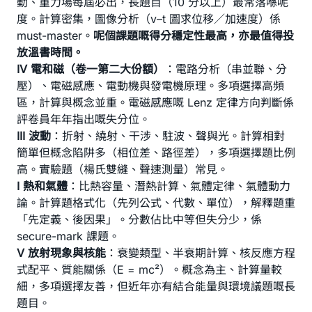
動、重力場每屆必出，長題目（10 分以上）最常落喺呢
度。計算密集，圖像分析（v–t 圖求位移／加速度）係
must-master。
呢個課題嘅得分穩定性最高，亦最值得投
放溫書時間。
IV 電和磁（卷一第二大份額）
：電路分析（串並聯、分
壓）、電磁感應、電動機與發電機原理。多項選擇高頻
區，計算與概念並重。電磁感應嘅 Lenz 定律方向判斷係
評卷員年年指出嘅失分位。
III 波動
：折射、繞射、干涉、駐波、聲與光。計算相對
簡單但概念陷阱多（相位差、路徑差），多項選擇題比例
高。實驗題（楊氏雙縫、聲速測量）常見。
I 熱和氣體
：比熱容量、潛熱計算、氣體定律、氣體動力
論。計算題格式化（先列公式、代數、單位），解釋題重
「先定義、後因果」。分數佔比中等但失分少，係
secure-mark 課題。
V 放射現象與核能
：衰變類型、半衰期計算、核反應方程
式配平、質能關係（E = mc²）。概念為主、計算量較
細，多項選擇友善，但近年亦有結合能量與環境議題嘅長
題目。