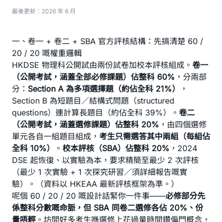
最後更新：2026 年 6 月
一、卷一 + 卷二 + SBA 官方評核結構：先搞清楚 60 /
20 / 20 嘅權重邏輯
HKDSE 物理科公開試由兩份試卷加校本評核組成。
卷一
（公開考試，涵蓋全部必修課題）佔整科 60%
，分兩部
分：
Section A 為多項選擇題（約佔全科 21%）
，
Section B 為短題目／結構式問題（structured
questions）連計算長題目（約佔全科 39%）。
卷二
（公開考試，涵蓋選修課題）佔整科 20%
，由四個選修
單元各自一組題目組成，
考生只需選答其中兩組（每組佔
全科 10%）
。
校本評核（SBA）佔整科 20%
，2024
DSE 起恢復、以實驗為本，要求精簡至最少 2 次評核
（最少 1 次實驗 + 1 次探究研習／須詳細報告嘅實
驗）。（資料以 HKEAA 最新評核框架為準。）
呢個 60 / 20 / 20 嘅設計話緊你一件事——
必修部分先
係整科分數嘅命脈，但 SBA 同卷二選修各佔 20%、份
量唔輕
。坊間好多考生喺選修上花過量時間鑽偏門概念，