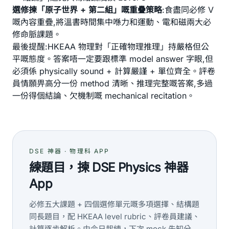
選修揀「原子世界 + 第二組」嘅重疊策略
:食盡同必修 V
嘅內容重疊,將溫書時間集中喺力和運動、電和磁兩大必
修命脈課題。
最後提醒:HKEAA 物理對「正確物理推理」持嚴格但公
平嘅態度。答案唔一定要跟標準 model answer 字眼,但
必須係 physically sound + 計算嚴謹 + 單位齊全。評卷
員情願畀高分一份 method 清晰、推理完整嘅答案,多過
一份得個結論、欠機制嘅 mechanical recitation。
DSE 神器 · 物理科 APP
練題目，揀 DSE Physics 神器
App
必修五大課題 + 四個選修單元嘅多項選擇、結構題
同長題目，配 HKEAA level rubric、評卷員建議、
計算逐步解析。由今日起練，下次 mock 先知分