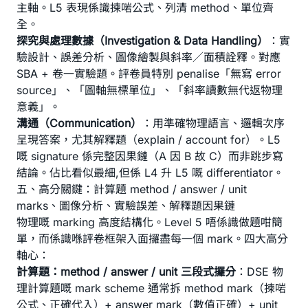
主軸。L5 表現係識揀啱公式、列清 method、單位齊
全。
探究與處理數據（Investigation & Data Handling）
：實
驗設計、誤差分析、圖像繪製與斜率／面積詮釋。對應
SBA + 卷一實驗題。評卷員特別 penalise「無寫 error
source」、「圖軸無標單位」、「斜率讀數無代返物理
意義」。
溝通（Communication）
：用準確物理語言、邏輯次序
呈現答案，尤其解釋題（explain / account for）。L5
嘅 signature 係完整因果鏈（A 因 B 故 C）而非跳步寫
結論。佔比看似最細,但係 L4 升 L5 嘅 differentiator。
五、高分關鍵：計算題 method / answer / unit
marks、圖像分析、實驗誤差、解釋題因果鏈
物理嘅 marking 高度結構化。Level 5 唔係識做題咁簡
單，而係識喺評卷框架入面攞盡每一個 mark。四大高分
軸心：
計算題：method / answer / unit 三段式攞分
：DSE 物
理計算題嘅 mark scheme 通常拆 method mark（揀啱
公式、正確代入）+ answer mark（數值正確）+ unit