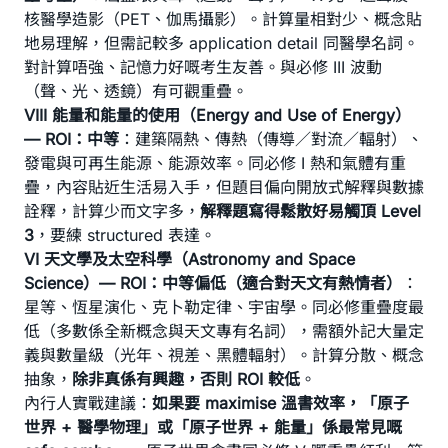
核醫學造影（PET、伽馬攝影）。計算量相對少、概念貼
地易理解，但需記較多 application detail 同醫學名詞。
對計算唔強、記憶力好嘅考生友善。與必修 III 波動
（聲、光、透鏡）有可觀重疊。
VIII 能量和能量的使用（Energy and Use of Energy）
— ROI：中等
：建築隔熱、傳熱（傳導／對流／輻射）、
發電與可再生能源、能源效率。同必修 I 熱和氣體有重
疊，內容貼近生活易入手，但題目偏向開放式解釋與數據
詮釋，計算少而文字多，
解釋題寫得鬆散好易觸頂 Level
3
，要練 structured 表達。
VI 天文學及太空科學（Astronomy and Space
Science）— ROI：中等偏低（適合對天文有熱情者）
：
星等、恆星演化、克卜勒定律、宇宙學。同必修重疊度最
低（多數係全新概念與天文專有名詞），需額外記大量定
義與數量級（光年、視差、黑體輻射）。計算分散、概念
抽象，
除非真係有興趣，否則 ROI 較低
。
內行人實戰建議：
如果要 maximise 溫書效率，「原子
世界 + 醫學物理」或「原子世界 + 能量」係最常見嘅