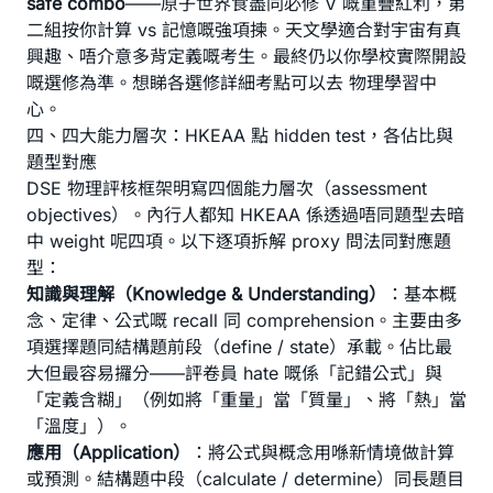
safe combo
——原子世界食盡同必修 V 嘅重疊紅利，第
二組按你計算 vs 記憶嘅強項揀。天文學適合對宇宙有真
興趣、唔介意多背定義嘅考生。最終仍以你學校實際開設
嘅選修為準。想睇各選修詳細考點可以去
物理學習中
心
。
四、四大能力層次：HKEAA 點 hidden test，各佔比與
題型對應
DSE 物理評核框架明寫四個能力層次（assessment
objectives）。內行人都知 HKEAA 係透過唔同題型去暗
中 weight 呢四項。以下逐項拆解 proxy 問法同對應題
型：
知識與理解（Knowledge & Understanding）
：基本概
念、定律、公式嘅 recall 同 comprehension。主要由多
項選擇題同結構題前段（define / state）承載。佔比最
大但最容易攞分——評卷員 hate 嘅係「記錯公式」與
「定義含糊」（例如將「重量」當「質量」、將「熱」當
「溫度」）。
應用（Application）
：將公式與概念用喺新情境做計算
或預測。結構題中段（calculate / determine）同長題目