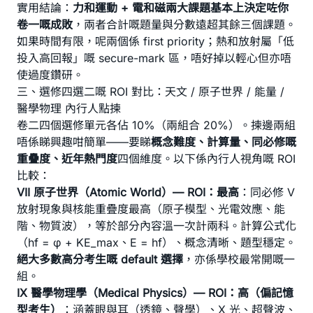
實用結論：
力和運動 + 電和磁兩大課題基本上決定咗你
卷一嘅成敗
，兩者合計嘅題量與分數遠超其餘三個課題。
如果時間有限，呢兩個係 first priority；熱和放射屬「低
投入高回報」嘅 secure-mark 區，唔好掉以輕心但亦唔
使過度鑽研。
三、選修四選二嘅 ROI 對比：天文 / 原子世界 / 能量 /
醫學物理 內行人點揀
卷二四個選修單元各佔 10%（兩組合 20%）。揀邊兩組
唔係睇興趣咁簡單——要睇
概念難度、計算量、同必修嘅
重疊度、近年熱門度
四個維度。以下係內行人視角嘅 ROI
比較：
VII 原子世界（Atomic World）— ROI：最高
：同必修 V
放射現象與核能重疊度最高（原子模型、光電效應、能
階、物質波），等於部分內容溫一次計兩科。計算公式化
（hf = φ + KE_max、E = hf）、概念清晰、題型穩定。
絕大多數高分考生嘅 default 選擇
，亦係學校最常開嘅一
組。
IX 醫學物理學（Medical Physics）— ROI：高（偏記憶
型考生）
：涵蓋眼與耳（透鏡、聲學）、X 光、超聲波、