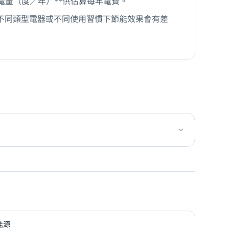
年耗電量（度／年）**供估算每年電費。
；不同類型電器或不同使用習慣下節能效果會有差
生能源