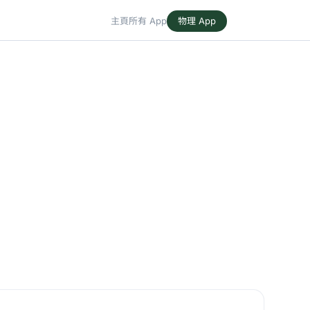
主頁
所有 App
物理 App