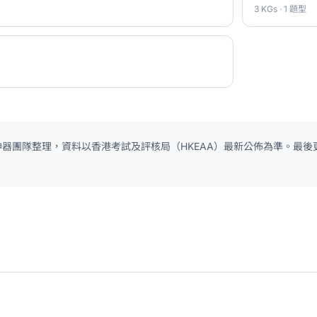
3 KGs · 1 題型
 神器團隊整理，資料以香港考試及評核局（HKEAA）最新公佈為準。最後更