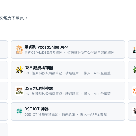
、攻略及下載頁。
單詞狗 VocabShiba APP
只背CE/AL/DSE必考單詞 ・ 特調統計所有公開試考過的單詞
DSE 經濟科神器
DSE 經濟科秒殺精讀筆記．精選題庫 ・ 懶人一APP全覆蓋
DSE 地理科神器
DSE 地理科秒殺精讀筆記．精選題庫 ・ 懶人一APP全覆蓋
DSE ICT 神器
DSE ICT 秒殺精讀筆記．精選題庫 ・ 懶人一APP全覆蓋