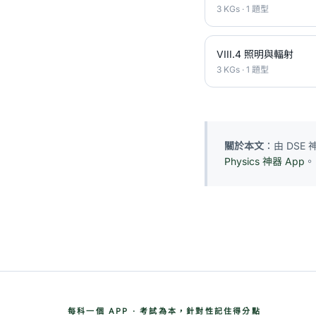
3 KGs · 1 題型
VIII.4 照明與輻射
3 KGs · 1 題型
關於本文
：由 DSE
Physics 神器 App
。
每科一個 APP · 考試為本，針對性記住得分點