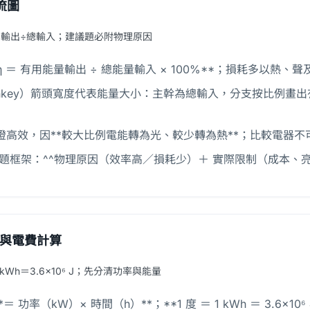
流圖
用輸出÷總輸入；建議題必附物理原因
 η ＝ 有用能量輸出 ÷ 總能量輸入 × 100%**；損耗多以熱、
nkey）箭頭寬度代表能量大小：主幹為總輸入，分支按比例畫
絲燈高效，因**較大比例電能轉為光、較少轉為熱**；比較電器
建議題框架：^^物理原因（效率高／損耗少）＋ 實際限制（成本、
）與電費計算
1 kWh＝3.6×10⁶ J；先分清功率與能量
 功率（kW）× 時間（h）**；**1 度 ＝ 1 kWh ＝ 3.6×10⁶ J