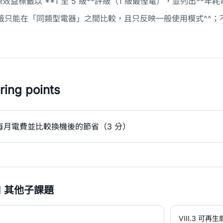
效益標籤以 **1 至 5 級**評級（1 級最慳電），並列出**
標籤只能在「同類型電器」之間比較，且只反映一般使用模式^^
ing points
每月電費並比較換機後的節省（3 分）
 其他子課題
VIII.3 可再