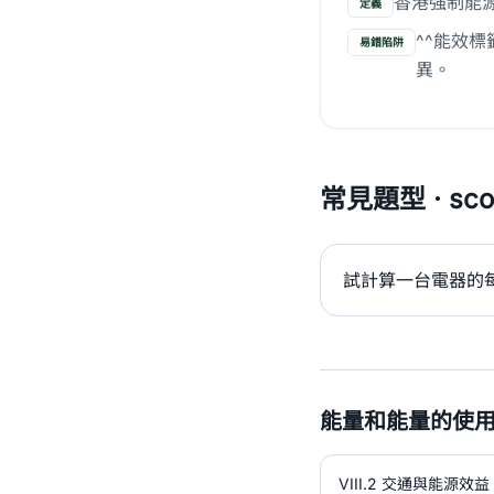
香港強制能源
定義
^^能效
易錯陷阱
異。
常見題型 · scor
試計算一台電器的
能量和能量的使用
VIII.2 交通與能源效益