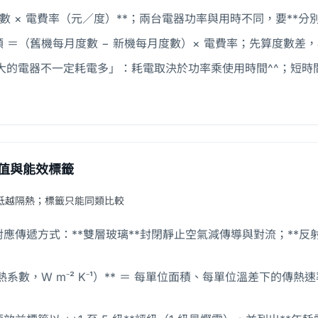
 度數 × 電費率（元／度）**；兩台電器功率與用時不同，要**
 ＝（舊機每月度數 − 新機每月度數）× 電費率；先算度數差
率大的電器不一定耗電多」：耗電取決於功率乘使用時間^^；短
 值與能效標籤
越低越隔熱；標籤只能同類比較
應傳遞方式：**雙層玻璃**封閉靜止空氣減傳導與對流；**反
熱系數，W m⁻² K⁻¹）** ＝ 每單位面積、每單位溫差下的傳熱