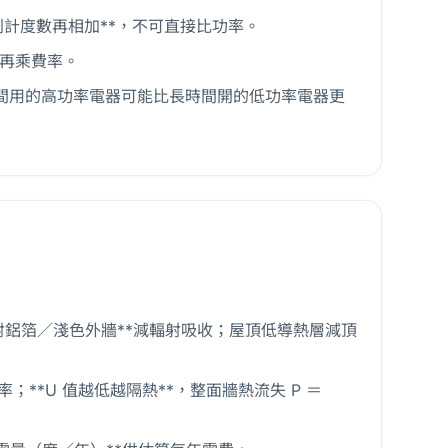
分別計度數再相加**，不可直接比功率。
，再乘費率。
時間用的高功率電器可能比長時間開的低功率電器更
射鋁箔／淺色外牆**減輻射吸收；屋頂低導熱層減頂
速率；**U 值越低越隔熱**，整面牆熱流失 P ＝