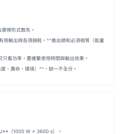
聲及摩擦形式散失。
出有用輸出與各項損耗，^^進出總和必須相等（能量
不可只看功率，要連繫使用時間與輸出效果。
亮度、壽命、環境）^^，缺一不全分。
**（1000 W × 3600 s）。