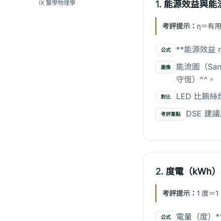
IX 醫學物理學
1.
能源效益與能
考評提示：
η＝有
**能源效益
公式
能流圖（Sa
圖像
守恆）^^。
LED 比鎢
對比
DSE 
考評重點
2.
度電（kWh
考評提示：
1 度＝
電量（度）**＝
公式