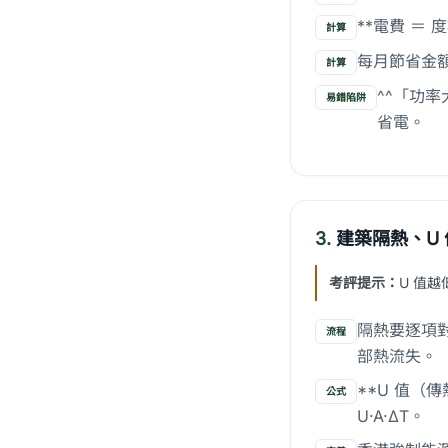
**電費 ＝
計算
每月節省金額
計算
^^「功
易錯陷阱
省電。
3.
建築隔熱、U
考評提示：
U 值
隔熱要逐項對
流程
部熱流失。
**U 值（傳
公式
U·A·ΔT。