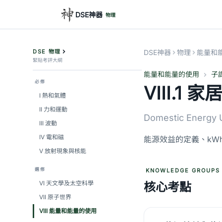
DSE神器
物理
DSE 物理
DSE神器
物理
能量和
緊貼考評大綱
能量和能量的使用
子
必修
VIII.1
I 熱和氣體
II 力和運動
Domestic Energy 
III 波動
IV 電和磁
能源效益的定義、kW
V 放射現象與核能
選修
KNOWLEDGE GROUPS
VI 天文學及太空科學
核心考點
VII 原子世界
VIII 能量和能量的使用