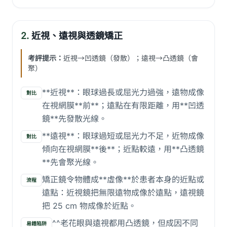
2.
近視、遠視與透鏡矯正
考評提示：
近視→凹透鏡（發散）；遠視→凸透鏡（會
聚）
**近視**：眼球過長或屈光力過強，遠物成像
對比
在視網膜**前**；遠點在有限距離，用**凹透
鏡**先發散光線。
**遠視**：眼球過短或屈光力不足，近物成像
對比
傾向在視網膜**後**；近點較遠，用**凸透鏡
**先會聚光線。
矯正鏡令物體成**虛像**於患者本身的近點或
流程
遠點：近視鏡把無限遠物成像於遠點，遠視鏡
把 25 cm 物成像於近點。
^^老花眼與遠視都用凸透鏡，但成因不同
易錯陷阱