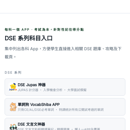
每科一個 APP · 考試為本，針對性記住得分點
DSE 系列科目入口
集中列出各科 App，方便學生直接進入相關 DSE 題庫、攻略及下
載頁。
DSE 系列
DSE Jupas 神器
JUPAS 計分器 ・ 入學機會分析 ・ 大學面試模擬
單詞狗 VocabShiba APP
只背CE/AL/DSE必考單詞 ・ 特調統計所有公開試考過的單詞
DSE 文言文神器
DSE 文言文秒殺精讀筆記．精選題庫 ・ 懶人一APP全覆蓋