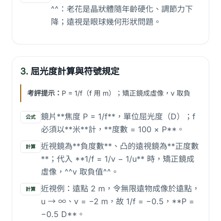
^^：老花是晶狀體隨年齡硬化、調節力下
降；遠視是眼球幾何形狀問題。
3.
屈光度計算與符號規定
考評提示：
P = 1/f（f 用 m）；矯正鏡成虛像，v 取負
鏡片**焦度 P = 1/f**，單位屈光度（D）；f
公式
必須以**米**計，**度數 = 100 × P**。
近視鏡為**負度數**、凸的遠視鏡為**正度數
計算
**；代入 **1/f = 1/v − 1/u** 時，矯正鏡成
虛像，^^v 取負值^^。
近視例：遠點 2 m，令無限遠物成像於遠點，
計算
u → ∞、v = −2 m，故 1/f = −0.5，**P =
−0.5 D**。