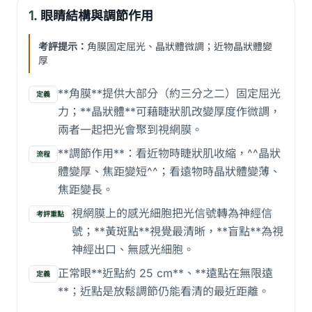
1.
眼睛結構與調節作用
考評提示：
角膜固定屈光、晶狀體微調；近物晶狀體變
厚
**角膜**提供大部分（約三分之二）固定屈光
定義
力；**晶狀體**可藉睫狀肌改變厚度作微調，
兩者一起把光會聚到視網膜。
**調節作用**：看近物時睫狀肌收縮，^^晶狀
流程
體變厚、焦距變短^^；看遠物時晶狀體變薄、
焦距變長。
視網膜上的感光細胞把光信號轉為神經信
考評重點
號；**黃斑點**視覺最清晰，**盲點**為視
神經出口、無感光細胞。
正常眼**近點約 25 cm**、**遠點在無限遠
定義
**；近點是放鬆調節仍能看清的最近距離。