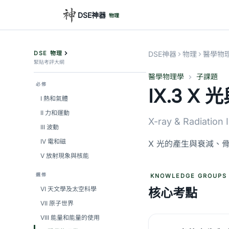
DSE神器
物理
DSE 物理
DSE神器
物理
醫學物
緊貼考評大綱
醫學物理學
子課題
必修
IX.3 X
I 熱和氣體
II 力和運動
X-ray & Radiation
III 波動
IV 電和磁
X 光的產生與衰減、
V 放射現象與核能
選修
KNOWLEDGE GROUPS
VI 天文學及太空科學
核心考點
VII 原子世界
VIII 能量和能量的使用