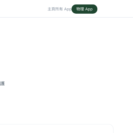
主頁
所有 App
物理 App
防護