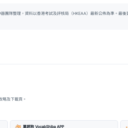
 神器團隊整理，資料以香港考試及評核局（HKEAA）最新公佈為準。最後更
、攻略及下載頁。
單詞狗 VocabShiba APP