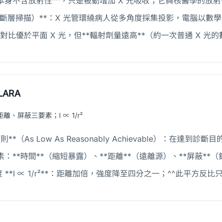
劑本身不含放射性^^，只是被動增加 X 光吸收；它與核醫學的放
腦斷層掃描）**：X 光管環繞病人從多角度採集投影，電腦以數
織對比優於平面 X 光，但**輻射劑量遠高**（約一次普通 X 
ARA
離、屏蔽三要素；I ∝ 1/r²
原則**（As Low As Reasonably Achievable）：在
素：**時間**（縮短暴露）、**距離**（遠離源）、**屏蔽*
 **I ∝ 1/r²**：距離加倍，強度降至四分之一；^^此平方反