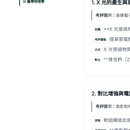
IX 醫學物理學
1.
X 光的產生與
考評提示：
高速電子撞
**X 光是
定義
提高管電
考評重點
X 光穿過物質
公式
^^骨含鈣（
對比
2.
對比增強與電
考評提示：
造影劑用
軟組織彼此吸
流程