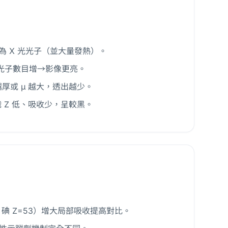
為 X 光光子（並大量發熱）。
→光子數目增→影像更亮。
度；越厚或 μ 越大，透出越少。
織 Z 低、吸收少，呈較黑。
、碘 Z=53）增大局部吸收提高對比。