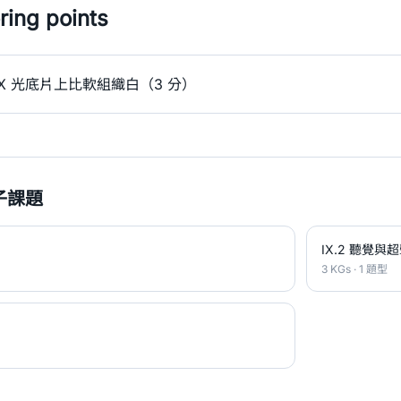
ing points
X 光底片上比軟組織白（3 分）
子課題
IX.2 聽覺與
3 KGs · 1 題型