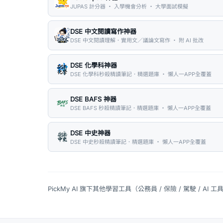
JUPAS 計分器 ・ 入學機會分析 ・ 大學面試模擬
DSE 中文閱讀寫作神器
DSE 中文閱讀理解．實用文／議論文寫作 ・ 附 AI 批改
DSE 化學科神器
DSE 化學科秒殺精讀筆記．精選題庫 ・ 懶人一APP全覆蓋
DSE BAFS 神器
DSE BAFS 秒殺精讀筆記．精選題庫 ・ 懶人一APP全覆蓋
DSE 中史神器
DSE 中史秒殺精讀筆記．精選題庫 ・ 懶人一APP全覆蓋
PickMy AI 旗下其他學習工具（公務員 / 保險 / 駕駛 / AI 工