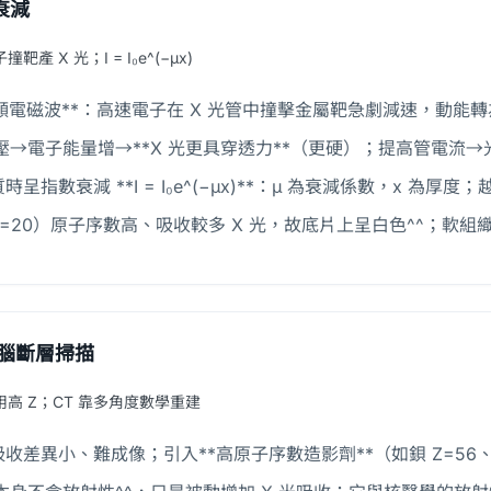
衰減
靶產 X 光；I = I₀e^(−μx)
高頻電磁波**：高速電子在 X 光管中撞擊金屬靶急劇減速，動能轉
壓→電子能量增→**X 光更具穿透力**（更硬）；提高管電流
時呈指數衰減 **I = I₀e^(−μx)**：μ 為衰減係數，x 為厚
Z=20）原子序數高、吸收較多 X 光，故底片上呈白色^^；軟組
腦斷層掃描
高 Z；CT 靠多角度數學重建
收差異小、難成像；引入**高原子序數造影劑**（如鋇 Z=56