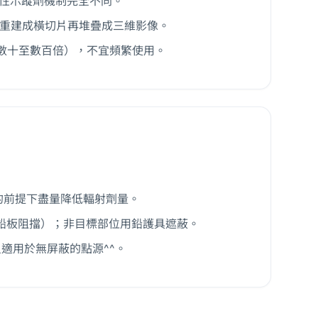
射性示蹤劑機制完全不同。
學重建成橫切片再堆疊成三維影像。
光的數十至數百倍），不宜頻繁使用。
達到診斷目的前提下盡量降低輻射劑量。
*（鉛板阻擋）；非目標部位用鉛護具遮蔽。
比只適用於無屏蔽的點源^^。