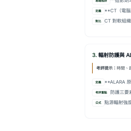
^^造影
易錯陷阱
**CT（電
定義
CT 對軟組
對比
3.
輻射防護與 AL
考評提示：
時間、距
**ALARA 
定義
防護三要
考評重點
點源輻射強度
公式