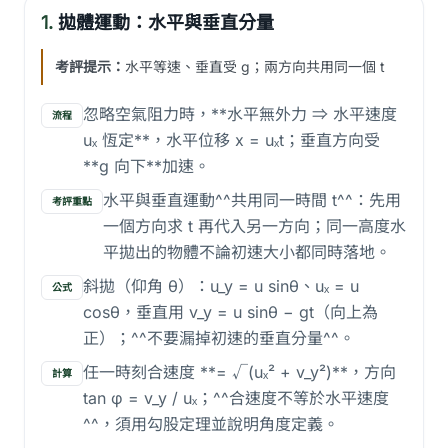
1.
拋體運動：水平與垂直分量
考評提示：
水平等速、垂直受 g；兩方向共用同一個 t
忽略空氣阻力時，**水平無外力 ⇒ 水平速度
流程
uₓ 恆定**，水平位移 x = uₓt；垂直方向受
**g 向下**加速。
水平與垂直運動^^共用同一時間 t^^：先用
考評重點
一個方向求 t 再代入另一方向；同一高度水
平拋出的物體不論初速大小都同時落地。
斜拋（仰角 θ）：u_y = u sinθ、uₓ = u
公式
cosθ，垂直用 v_y = u sinθ − gt（向上為
正）；^^不要漏掉初速的垂直分量^^。
任一時刻合速度 **= √(uₓ² + v_y²)**，方向
計算
tan φ = v_y / uₓ；^^合速度不等於水平速度
^^，須用勾股定理並說明角度定義。