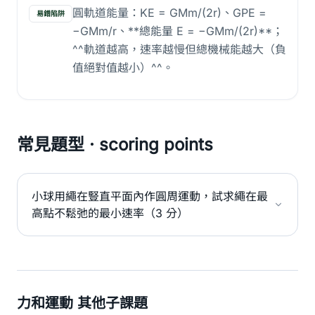
圓軌道能量：KE = GMm/(2r)、GPE =
易錯陷阱
−GMm/r、**總能量 E = −GMm/(2r)**；
^^軌道越高，速率越慢但總機械能越大（負
值絕對值越小）^^。
常見題型 · scoring points
小球用繩在豎直平面內作圓周運動，試求繩在最
高點不鬆弛的最小速率（3 分）
力和運動 其他子課題