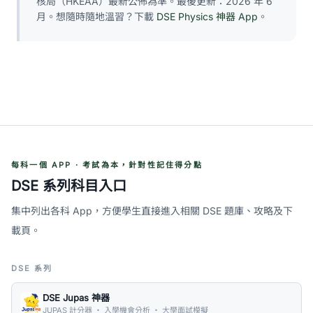
核局（HKEAA）最新公佈為準。最後更新：2026 年 6
月。想隨時隨地溫習？下載
DSE Physics 神器 App
。
每科一個 APP · 考試為本，針對性記住得分點
DSE 系列科目入口
集中列出各科 App，方便學生直接進入相關 DSE 題庫、攻略及下
載頁。
DSE 系列
DSE Jupas 神器
JUPAS 計分器 ・ 入學機會分析 ・ 大學面試模擬