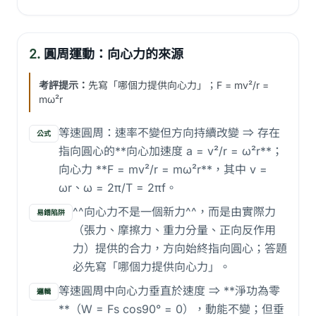
2.
圓周運動：向心力的來源
考評提示：
先寫「哪個力提供向心力」；F = mv²/r =
mω²r
等速圓周：速率不變但方向持續改變 ⇒ 存在
公式
指向圓心的**向心加速度 a = v²/r = ω²r**；
向心力 **F = mv²/r = mω²r**，其中 v =
ωr、ω = 2π/T = 2πf。
^^向心力不是一個新力^^，而是由實際力
易錯陷阱
（張力、摩擦力、重力分量、正向反作用
力）提供的合力，方向始終指向圓心；答題
必先寫「哪個力提供向心力」。
等速圓周中向心力垂直於速度 ⇒ **淨功為零
邏輯
**（W = Fs cos90° = 0），動能不變；但垂