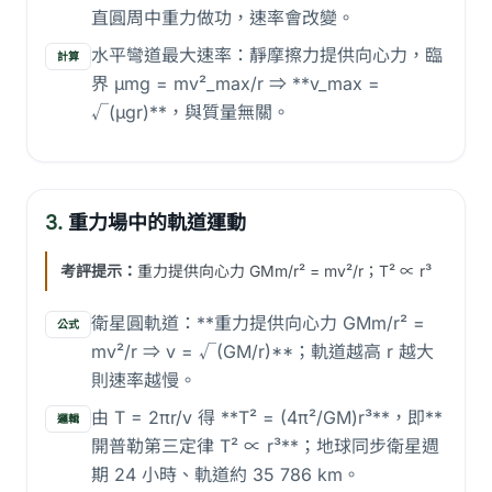
直圓周中重力做功，速率會改變。
水平彎道最大速率：靜摩擦力提供向心力，臨
計算
界 μmg = mv²_max/r ⇒ **v_max =
√(μgr)**，與質量無關。
3.
重力場中的軌道運動
考評提示：
重力提供向心力 GMm/r² = mv²/r；T² ∝ r³
衛星圓軌道：**重力提供向心力 GMm/r² =
公式
mv²/r ⇒ v = √(GM/r)**；軌道越高 r 越大
則速率越慢。
由 T = 2πr/v 得 **T² = (4π²/GM)r³**，即**
邏輯
開普勒第三定律 T² ∝ r³**；地球同步衛星週
期 24 小時、軌道約 35 786 km。