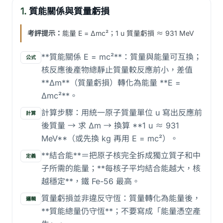
1.
質能關係與質量虧損
考評提示：
能量 E = Δmc²；1 u 質量虧損 ≈ 931 MeV
**質能關係 E = mc²**：質量與能量可互換；
公式
核反應後產物總靜止質量較反應前小，差值
**Δm**（質量虧損）轉化為能量 **E =
Δmc²**。
計算步驟：用統一原子質量單位 u 寫出反應前
計算
後質量 → 求 Δm → 換算 **1 u ≈ 931
MeV**（或先換 kg 再用 E = mc²）。
**結合能**＝把原子核完全拆成獨立質子和中
定義
子所需的能量；**每核子平均結合能越大，核
越穩定**，鐵 Fe-56 最高。
質量虧損並非違反守恆：質量轉化為能量後，
邏輯
**質能總量仍守恆**；不要寫成「能量憑空產