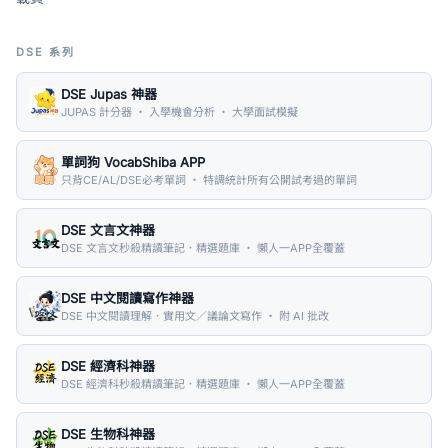
DSE 系列
DSE Jupas 神器
JUPAS 計分器 ・ 入學機會分析 ・ 大學面試模擬
單詞狗 VocabShiba APP
只背CE/AL/DSE必考單詞 ・ 特調統計所有公開試考過的單詞
DSE 文言文神器
DSE 文言文秒殺精讀筆記．精選題庫 ・ 懶人一APP全覆蓋
DSE 中文閱讀寫作神器
DSE 中文閱讀理解．實用文／議論文寫作 ・ 附 AI 批改
DSE 經濟科神器
DSE 經濟科秒殺精讀筆記．精選題庫 ・ 懶人一APP全覆蓋
DSE 生物科神器