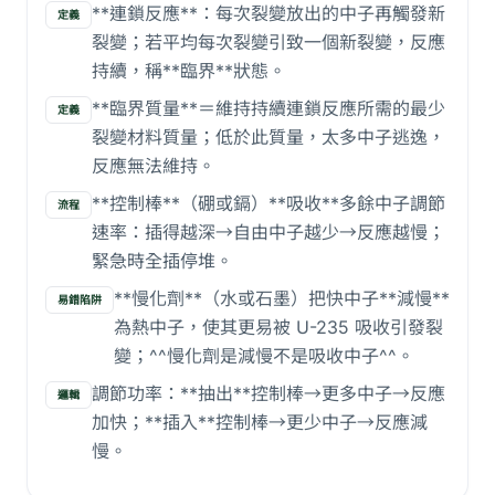
**連鎖反應**：每次裂變放出的中子再觸發新
定義
裂變；若平均每次裂變引致一個新裂變，反應
持續，稱**臨界**狀態。
**臨界質量**＝維持持續連鎖反應所需的最少
定義
裂變材料質量；低於此質量，太多中子逃逸，
反應無法維持。
**控制棒**（硼或鎘）**吸收**多餘中子調節
流程
速率：插得越深→自由中子越少→反應越慢；
緊急時全插停堆。
**慢化劑**（水或石墨）把快中子**減慢**
易錯陷阱
為熱中子，使其更易被 U-235 吸收引發裂
變；^^慢化劑是減慢不是吸收中子^^。
調節功率：**抽出**控制棒→更多中子→反應
邏輯
加快；**插入**控制棒→更少中子→反應減
慢。