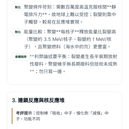
聚變條件苛刻：需數百萬度高溫克服核間**靜
對比
電排斥力**，故地球上難以受控；裂變則靠中
子觸發，較易在反應堆實現。
能量比較：聚變**每核子**釋放能量比裂變高
對比
（聚變約 3.5 MeV/核子、裂變約 1 MeV/核
子），且聚變燃料（海水中的氘）更豐富。
^^利弊論述要平衡：裂變產生長半衰期放射
易錯陷阱
性廢料，聚變幾乎無長期廢料但技術未成熟
^^；勿只寫一邊。
3.
連鎖反應與核反應堆
考評提示：
控制棒「吸收」中子、慢化劑「減慢」中
子，功能不同