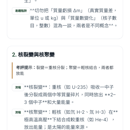
生」。
^^切勿把「質量虧損 Δm」（真實質量差，
易錯陷阱
單位 u 或 kg）與「質量數變化」（核子數
目，整數）混為一談，兩者是不同概念^^。
2.
核裂變與核聚變
考評提示：
裂變＝重核分裂；聚變＝輕核結合，兩者都
放能
**核裂變**：重核（如 U-235）吸收一中子
流程
後分裂成兩個中等質量碎片，同時放出 **2–
3 個中子**和大量能量。
**核聚變**：輕核（如氘 H-2、氚 H-3）在**
流程
極高溫高壓**下結合成較重核（如 He-4），
放出能量；是太陽的能量來源。