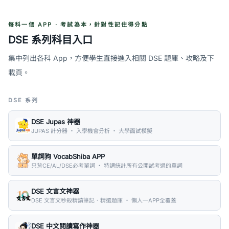
每科一個 APP · 考試為本，針對性記住得分點
DSE 系列科目入口
集中列出各科 App，方便學生直接進入相關 DSE 題庫、攻略及下
載頁。
DSE 系列
DSE Jupas 神器
JUPAS 計分器 ・ 入學機會分析 ・ 大學面試模擬
單詞狗 VocabShiba APP
只背CE/AL/DSE必考單詞 ・ 特調統計所有公開試考過的單詞
DSE 文言文神器
DSE 文言文秒殺精讀筆記．精選題庫 ・ 懶人一APP全覆蓋
DSE 中文閱讀寫作神器