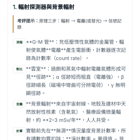
1.
輻射探測器與背景輻射
考評提示：
原理三步：輻射 → 電離(或發光) → 信號記
錄
**G-M 管**：充低壓惰性氣體的金屬管，輻
流程
射使氣體**電離**產生電脈衝，計數器逐次記
錄為計數率（count rate）。
**雲室**：過飽和蒸氣中輻射電離氣體形成可
對比
見**徑跡**；α 徑跡短而粗直（電離強），β
徑跡細長（磁場中彎曲可分辨電荷），γ 無明
顯徑跡。
**背景輻射**來自宇宙射線、地殼及建材中天
定義
然放射性核素（含氡氣）、醫療設備微量輻
射，約 **2–3 mSv/年**，人人共受。
實驗前先在**無源**情況量度背景計數率，所
計算
有讀數均要扣除：**淨計數率 = 量得值 − 背