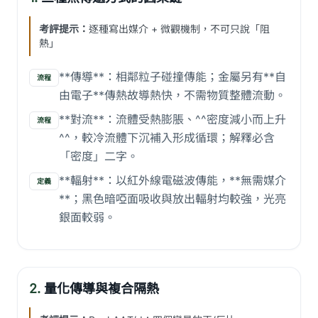
考評提示：
逐種寫出媒介 + 微觀機制，不可只說「阻
熱」
**傳導**：相鄰粒子碰撞傳能；金屬另有**自
流程
由電子**傳熱故導熱快，不需物質整體流動。
**對流**：流體受熱膨脹、^^密度減小而上升
流程
^^，較冷流體下沉補入形成循環；解釋必含
「密度」二字。
**輻射**：以紅外線電磁波傳能，**無需媒介
定義
**；黑色暗啞面吸收與放出輻射均較強，光亮
銀面較弱。
2.
量化傳導與複合隔熱