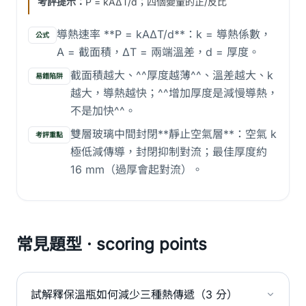
考評提示：
P = kAΔT/d；四個變量的正/反比
導熱速率 **P = kAΔT/d**：k = 導熱係數，
公式
A = 截面積，ΔT = 兩端溫差，d = 厚度。
截面積越大、^^厚度越薄^^、溫差越大、k
易錯陷阱
越大，導熱越快；^^增加厚度是減慢導熱，
不是加快^^。
雙層玻璃中間封閉**靜止空氣層**：空氣 k
考評重點
極低減傳導，封閉抑制對流；最佳厚度約
16 mm（過厚會起對流）。
常見題型 · scoring points
試解釋保溫瓶如何減少三種熱傳遞（3 分）