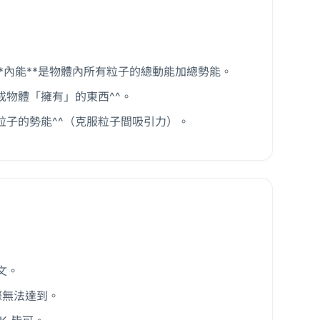
量；**內能**是物體內所有粒子的總動能加總勢能。
成物體「擁有」的東西^^。
粒子的勢能^^（克服粒子間吸引力）。
爾文。
實際無法達到。