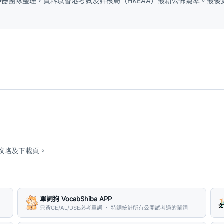
 神器團隊整理，資料以香港考試及評核局（HKEAA）最新公佈為準。最後更
、攻略及下載頁。
單詞狗 VocabShiba APP
只背CE/AL/DSE必考單詞 ・ 特調統計所有公開試考過的單詞