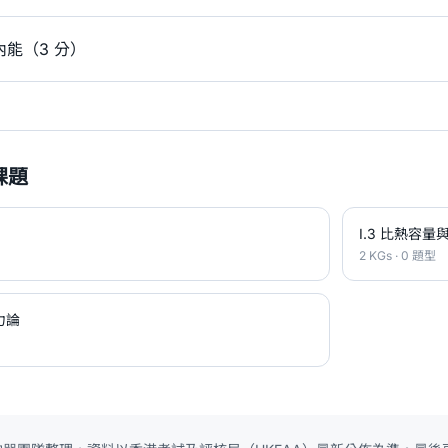
能（3 分）
課題
I.3 比熱容
2 KGs · 0 題型
力論