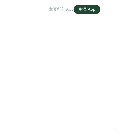
主頁
所有 App
物理 App