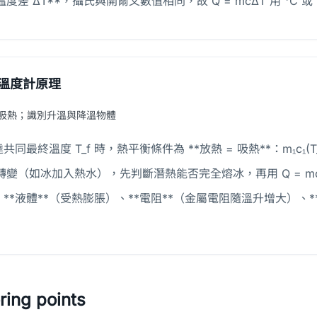
溫度差 ΔT**，攝氏與開爾文數值相同，故 Q = mcΔT 用 °C 或
溫度計原理
= 吸熱；識別升溫與降溫物體
最終溫度 T_f 時，熱平衡條件為 **放熱 = 吸熱**：m₁c₁(T_高 − T
轉變（如冰加入熱水），先判斷潛熱能否完全熔冰，再用 Q = m
**液體**（受熱膨脹）、**電阻**（金屬電阻隨溫升增大）、
ing points