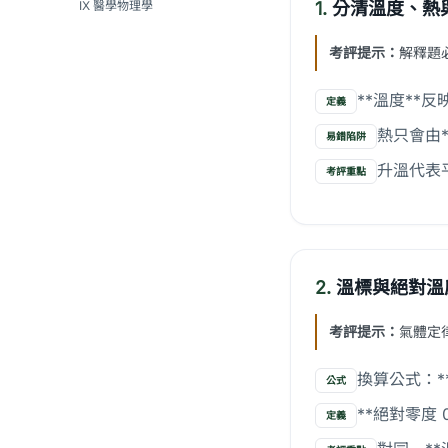
IX 醫學物理學
1.
分清溫度、熱
考評提示：
解釋題
**溫度**
定義
熱只會由
易錯陷阱
升溫代表
考評重點
2.
溫標與絕對溫
考評提示：
氣體定律
換算公式：**
公式
**絕對零度
定義