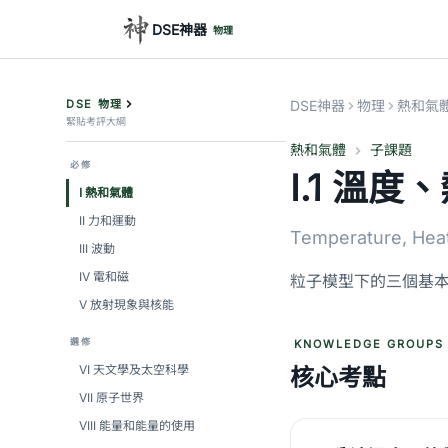
DSE神器
物理
DSE 物理
DSE神器
物理
熱和氣
緊貼考評大綱
熱和氣體
子課題
必修
I.1 溫
I 熱和氣體
II 力和運動
Temperature, Heat
III 波動
IV 電和磁
粒子模型下的三個基
V 放射現象與核能
選修
KNOWLEDGE GROUPS
VI 天文學及太空科學
核心考點
VII 原子世界
VIII 能量和能量的使用