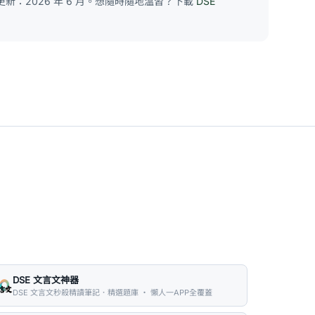
新：2026 年 6 月。想隨時隨地溫習？下載
DSE
DSE 文言文神器
DSE 文言文秒殺精讀筆記．精選題庫 ・ 懶人一APP全覆蓋