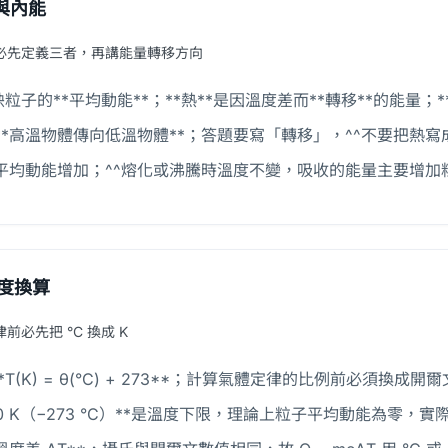
與內能
必先定義三者，再講能量轉移方向
反映粒子的**平均動能**；**熱**是因溫度差而**轉移**的能
**高溫物體傳向低溫物體**；答題要寫「轉移」，^^不要把熱寫
平均動能增加；^^熔化或沸騰時溫度不變，吸收的能量主要增加
度換算
前必先把 °C 換成 K
T(K) = θ(°C) + 273**；計算氣體定律的比例前必須換成開
 0 K（−273 °C）**是溫度下限，理論上粒子平均動能為零，