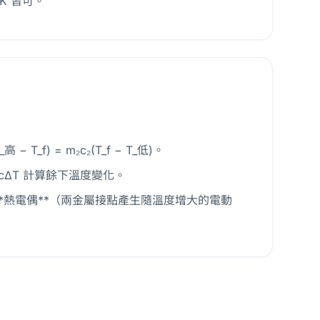
 K 皆可。
_f) = m₂c₂(T_f − T_低)。
cΔT 計算餘下溫度變化。
**熱電偶**（兩金屬接點產生隨溫度增大的電動