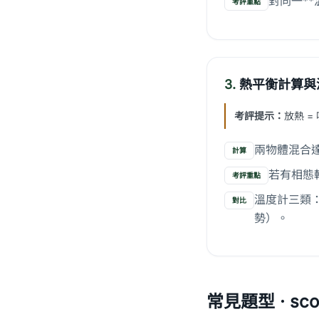
對同一**
考評重點
3.
熱平衡計算與
考評提示：
放熱 
兩物體混合達共同
計算
若有相態
考評重點
溫度計三類：
對比
勢）。
常見題型 · scor