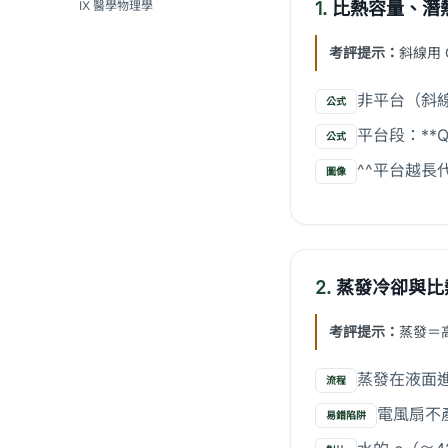
IX 醫學物理學
1.
比熱容量、潛
考評提示：
斜線用 Q
非平台（斜線）
公式
平台段：**Q
公式
^^平台越長
圖像
2.
蒸發冷卻與比
考評提示：
蒸發＝
蒸發在液面
流程
電風扇不
易錯陷阱