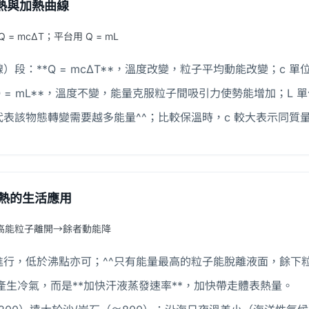
熱與加熱曲線
 = mcΔT；平台用 Q = mL
段：**Q = mcΔT**，溫度改變，粒子平均動能改變；c 單位 J k
 = mL**，溫度不變，能量克服粒子間吸引力使勢能增加；L 單位 
代表該物態轉變需要越多能量^^；比較保溫時，c 較大表示同質量升
熱的生活應用
高能粒子離開→餘者動能降
進行，低於沸點亦可；^^只有能量最高的粒子能脫離液面，餘下粒
產生冷氣，而是**加快汗液蒸發速率**，加快帶走體表熱量。