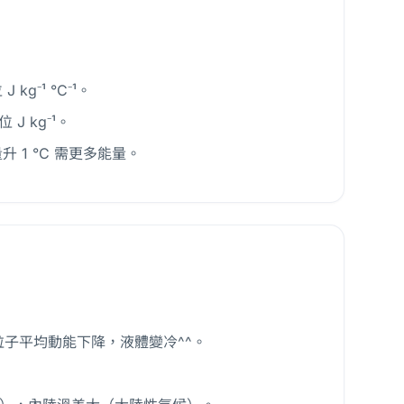
g⁻¹ °C⁻¹。
J kg⁻¹。
 1 °C 需更多能量。
子平均動能下降，液體變冷^^。