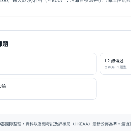
4200）遠大於沙/岩石（≈800）：沿海日夜溫差小（海洋性
課題
I.2 熱傳遞
2 KGs · 1 題型
力論
 神器團隊整理，資料以香港考試及評核局（HKEAA）最新公佈為準。最後更