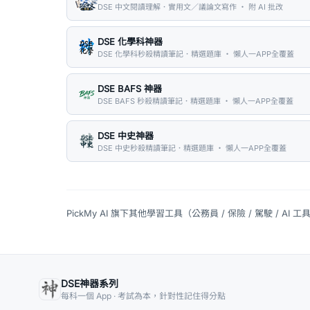
DSE 中文閱讀理解．實用文／議論文寫作 ・ 附 AI 批改
DSE 化學科神器
DSE 化學科秒殺精讀筆記．精選題庫 ・ 懶人一APP全覆蓋
DSE BAFS 神器
DSE BAFS 秒殺精讀筆記．精選題庫 ・ 懶人一APP全覆蓋
DSE 中史神器
DSE 中史秒殺精讀筆記．精選題庫 ・ 懶人一APP全覆蓋
PickMy AI 旗下其他學習工具（公務員 / 保險 / 駕駛 / AI 工
DSE神器系列
每科一個 App · 考試為本，針對性記住得分點