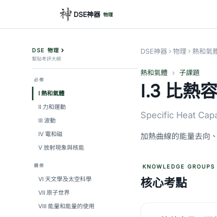
DSE神器
物理
DSE 物理
DSE神器
物理
熱和氣
緊貼考評大綱
熱和氣體
子課題
必修
I.3 比
I 熱和氣體
II 力和運動
Specific Heat Cap
III 波動
IV 電和磁
加熱曲線的能量去向
V 放射現象與核能
選修
KNOWLEDGE GROUPS
VI 天文學及太空科學
核心考點
VII 原子世界
VIII 能量和能量的使用