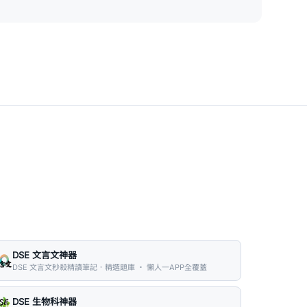
DSE 文言文神器
DSE 文言文秒殺精讀筆記．精選題庫 ・ 懶人一APP全覆蓋
DSE 生物科神器