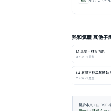
水的 c（≈
對比
熱和氣體 其他子
I.1 溫度、熱與內能
3 KGs · 1 題型
I.4 氣體定律與氣體動
2 KGs · 1 題型
關於本文
：由 DSE
Physics 神器 App
。