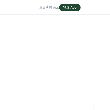
主頁
所有 App
物理 App