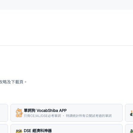
、攻略及下載頁。
單詞狗 VocabShiba APP
只背CE/AL/DSE必考單詞 ・ 特調統計所有公開試考過的單詞
DSE 經濟科神器