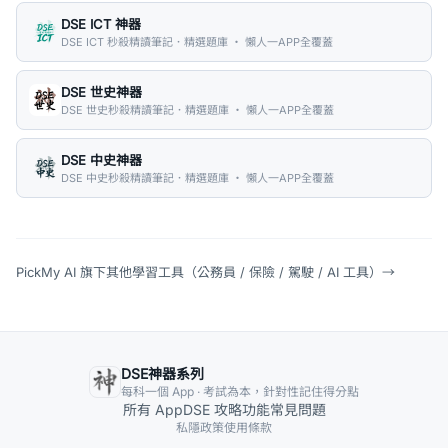
DSE ICT 神器
DSE ICT 秒殺精讀筆記．精選題庫 ・ 懶人一APP全覆蓋
DSE 世史神器
DSE 世史秒殺精讀筆記．精選題庫 ・ 懶人一APP全覆蓋
DSE 中史神器
DSE 中史秒殺精讀筆記．精選題庫 ・ 懶人一APP全覆蓋
PickMy AI 旗下其他學習工具（公務員 / 保險 / 駕駛 / AI 工具）
→
DSE神器系列
每科一個 App · 考試為本，針對性記住得分點
所有 App
DSE 攻略
功能
常見問題
私隱政策
使用條款