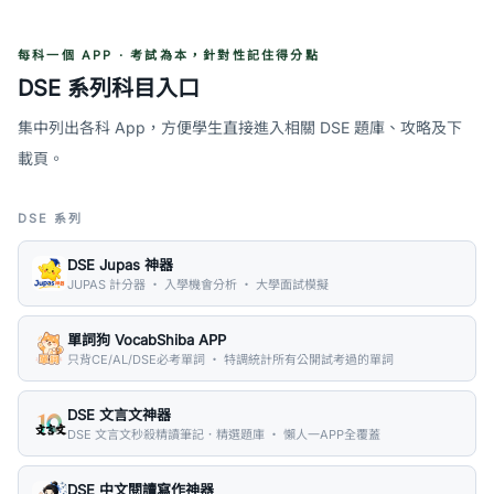
每科一個 APP · 考試為本，針對性記住得分點
DSE 系列科目入口
集中列出各科 App，方便學生直接進入相關 DSE 題庫、攻略及下
載頁。
DSE 系列
DSE Jupas 神器
JUPAS 計分器 ・ 入學機會分析 ・ 大學面試模擬
單詞狗 VocabShiba APP
只背CE/AL/DSE必考單詞 ・ 特調統計所有公開試考過的單詞
DSE 文言文神器
DSE 文言文秒殺精讀筆記．精選題庫 ・ 懶人一APP全覆蓋
DSE 中文閱讀寫作神器