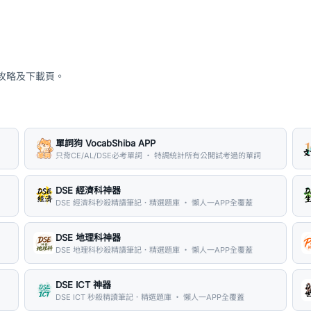
、攻略及下載頁。
單詞狗 VocabShiba APP
只背CE/AL/DSE必考單詞 ・ 特調統計所有公開試考過的單詞
DSE 經濟科神器
DSE 經濟科秒殺精讀筆記．精選題庫 ・ 懶人一APP全覆蓋
DSE 地理科神器
DSE 地理科秒殺精讀筆記．精選題庫 ・ 懶人一APP全覆蓋
DSE ICT 神器
DSE ICT 秒殺精讀筆記．精選題庫 ・ 懶人一APP全覆蓋