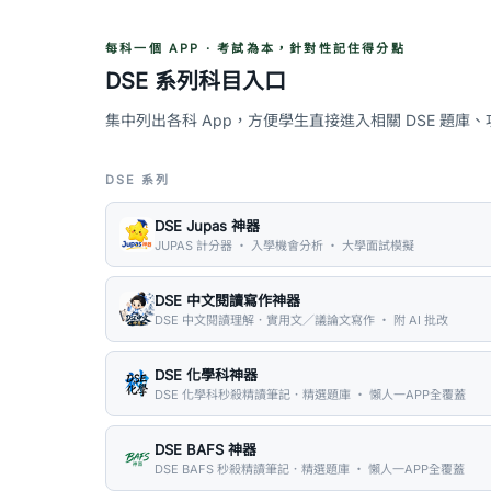
每科一個 APP · 考試為本，針對性記住得分點
DSE 系列科目入口
集中列出各科 App，方便學生直接進入相關 DSE 題庫
DSE 系列
DSE Jupas 神器
JUPAS 計分器 ・ 入學機會分析 ・ 大學面試模擬
DSE 中文閱讀寫作神器
DSE 中文閱讀理解．實用文／議論文寫作 ・ 附 AI 批改
DSE 化學科神器
DSE 化學科秒殺精讀筆記．精選題庫 ・ 懶人一APP全覆蓋
DSE BAFS 神器
DSE BAFS 秒殺精讀筆記．精選題庫 ・ 懶人一APP全覆蓋