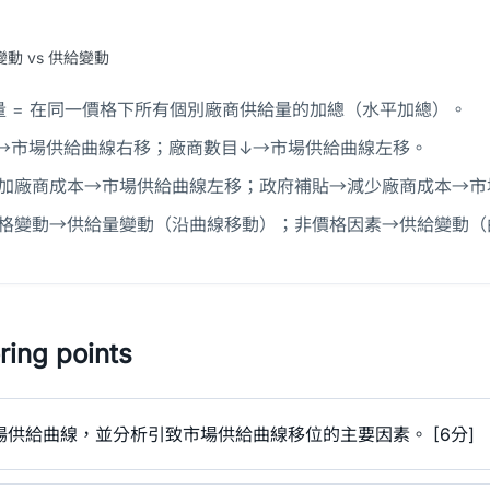
動 vs 供給變動
量 = 在同一價格下所有個別廠商供給量的加總（水平加總）。
→市場供給曲線右移；廠商數目↓→市場供給曲線左移。
加廠商成本→市場供給曲線左移；政府補貼→減少廠商成本→市
格變動→供給量變動（沿曲線移動）；非價格因素→供給變動（
ing points
供給曲線，並分析引致市場供給曲線移位的主要因素。 [6分]