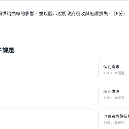
供給曲線的影響，並以圖示說明政府稅收與無謂損失。 [6分]
子課題
個別需求
1 KGs · 8 題型
個別供應
1 KGs · 8 題型
消費者盈餘及
1 KGs · 8 題型