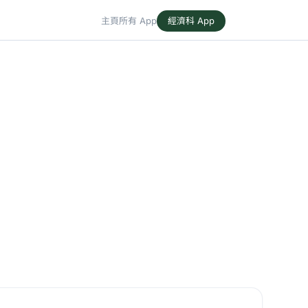
主頁
所有 App
經濟科 App