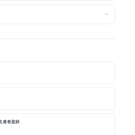
生產者盈餘