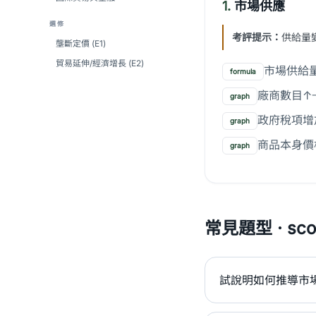
1.
市場供應
選修
考評提示：
供給量變
壟斷定價 (E1)
貿易延伸/經濟增長 (E2)
市場供給
formula
廠商數目↑
graph
政府稅項增
graph
商品本身價
graph
常見題型 · scor
試說明如何推導市場