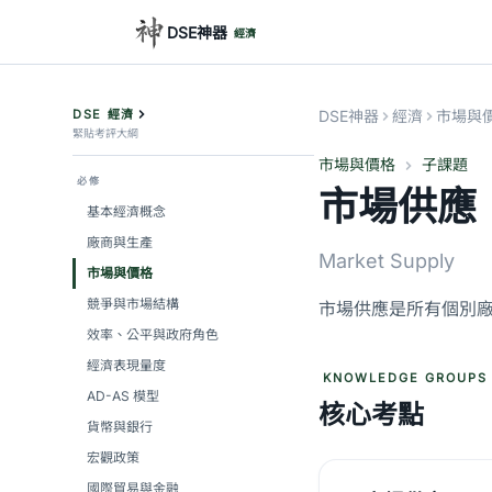
DSE神器
經濟
DSE 經濟
DSE神器
經濟
市場與
緊貼考評大綱
市場與價格
子課題
必修
市場供應
基本經濟概念
廠商與生產
Market Supply
市場與價格
競爭與市場結構
市場供應是所有個別
效率、公平與政府角色
經濟表現量度
KNOWLEDGE GROUPS
AD-AS 模型
核心考點
貨幣與銀行
宏觀政策
國際貿易與金融