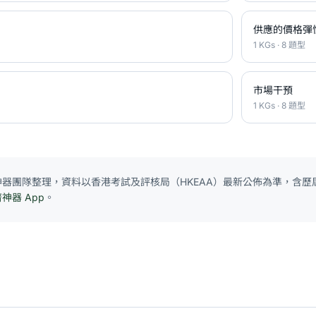
供應的價格彈
1 KGs · 8 題型
市場干預
1 KGs · 8 題型
E 神器團隊整理，資料以香港考試及評核局（HKEAA）最新公佈為準，含歷屆
濟神器 App
。