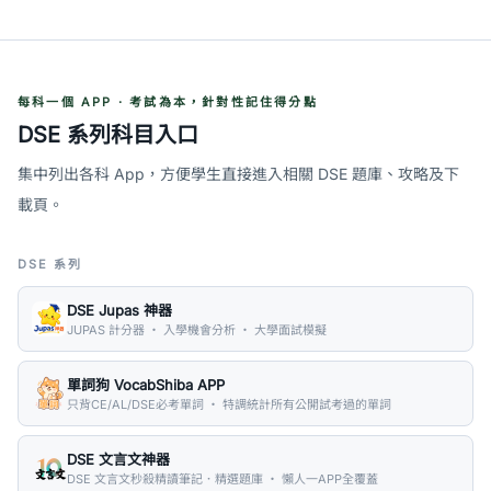
每科一個 APP · 考試為本，針對性記住得分點
DSE 系列科目入口
集中列出各科 App，方便學生直接進入相關 DSE 題庫、攻略及下
載頁。
DSE 系列
DSE Jupas 神器
JUPAS 計分器 ・ 入學機會分析 ・ 大學面試模擬
單詞狗 VocabShiba APP
只背CE/AL/DSE必考單詞 ・ 特調統計所有公開試考過的單詞
DSE 文言文神器
DSE 文言文秒殺精讀筆記．精選題庫 ・ 懶人一APP全覆蓋