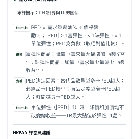
考評提示：
PED計算與TR的關係
PED = 需求量變動% ÷ 價格變
formula
動%；|PED| > 1富彈性，< 1缺彈性，= 1
單位彈性；PED為負數（取絕對值比較）。
富彈性商品：降價→需求量大幅增加→總收益
邏輯
↑；缺彈性商品：加價→需求量少量減少→總
收益↑。
PED決定因素：替代品數量越多→PED越大；
定義
必需品→PED較小；商品定義越窄→PED越
大；時間越長→PED越大。
單位彈性（|PED|=1）時，降價和加價均不
formula
改變總收益——TR最大點位於彈性=1處。
HKEAA 評卷員建議