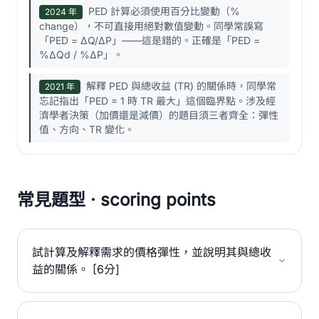
PED 計算必須使用百分比變動（%
2024 年
change），不可直接用絕對數值變動。同學常誤寫
「PED = ΔQ/ΔP」——這是錯的。正確是「PED =
%ΔQd / %ΔP」。
解釋 PED 與總收益 (TR) 的關係時，同學常
2021 年
忘記指出「PED = 1 時 TR 最大」這個臨界點。涉及經
濟學者決策（加價還是減價）的題目須三者齊全：彈性
值、方向、TR 變化。
常見題型 · scoring points
試計算及解釋需求的價格彈性，並說明其與總收
益的關係。 [6分]