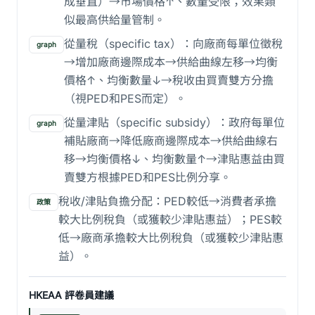
成垂直）→市場價格↑、數量受限；效果類
似最高供給量管制。
從量稅（specific tax）：向廠商每單位徵稅
graph
→增加廠商邊際成本→供給曲線左移→均衡
價格↑、均衡數量↓→稅收由買賣雙方分擔
（視PED和PES而定）。
從量津貼（specific subsidy）：政府每單位
graph
補貼廠商→降低廠商邊際成本→供給曲線右
移→均衡價格↓、均衡數量↑→津貼惠益由買
賣雙方根據PED和PES比例分享。
稅收/津貼負擔分配：PED較低→消費者承擔
政策
較大比例稅負（或獲較少津貼惠益）；PES較
低→廠商承擔較大比例稅負（或獲較少津貼惠
益）。
HKEAA 評卷員建議