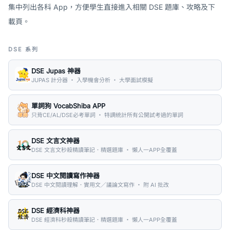
集中列出各科 App，方便學生直接進入相關 DSE 題庫、攻略及下
載頁。
DSE 系列
DSE Jupas 神器
JUPAS 計分器 ・ 入學機會分析 ・ 大學面試模擬
單詞狗 VocabShiba APP
只背CE/AL/DSE必考單詞 ・ 特調統計所有公開試考過的單詞
DSE 文言文神器
DSE 文言文秒殺精讀筆記．精選題庫 ・ 懶人一APP全覆蓋
DSE 中文閱讀寫作神器
DSE 中文閱讀理解．實用文／議論文寫作 ・ 附 AI 批改
DSE 經濟科神器
DSE 經濟科秒殺精讀筆記．精選題庫 ・ 懶人一APP全覆蓋